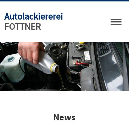
Autolackiererei
FOTTNER
Toggle
naviga
News