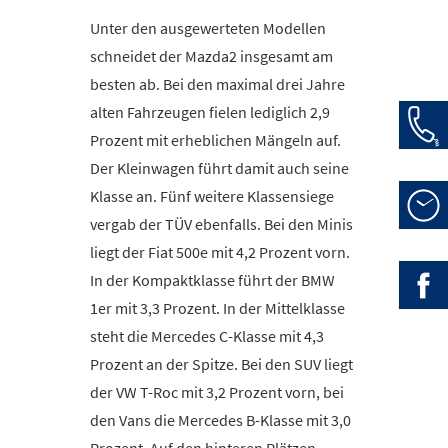
Unter den ausgewerteten Modellen
schneidet der Mazda2 insgesamt am
besten ab. Bei den maximal drei Jahre
alten Fahrzeugen fielen lediglich 2,9
Auto
Prozent mit erheblichen Mängeln auf.
Der Kleinwagen führt damit auch seine
Haup
Klasse an. Fünf weitere Klassensiege
Öffn
vergab der TÜV ebenfalls. Bei den Minis
Mo-F
liegt der Fiat 500e mit 4,2 Prozent vorn.
In der Kompaktklasse führt der BMW
» Be
1er mit 3,3 Prozent. In der Mittelklasse
Zwei
steht die Mercedes C-Klasse mit 4,3
Prozent an der Spitze. Bei den SUV liegt
der VW T-Roc mit 3,2 Prozent vorn, bei
den Vans die Mercedes B-Klasse mit 3,0
Prozent. Auf den hinteren Plätzen