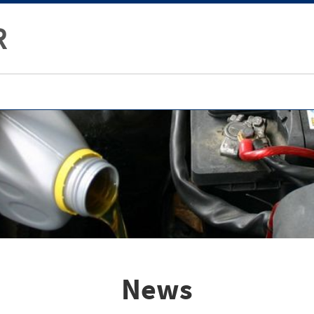
R
News