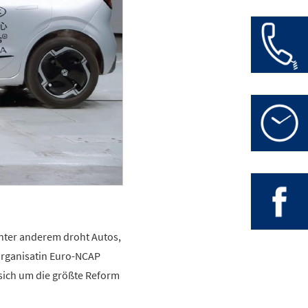
Autolacki
Hauptsta
Öffnungsz
0
Mo-Fr:
Zweigstel
» Besuche
in
nter anderem droht Autos,
organisatin Euro-NCAP
sich um die größte Reform