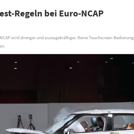
est-Regeln bei Euro-NCAP
NCAP wird strenger und aussagekräftiger. Reine Touchscreen-Bedienung 
en.