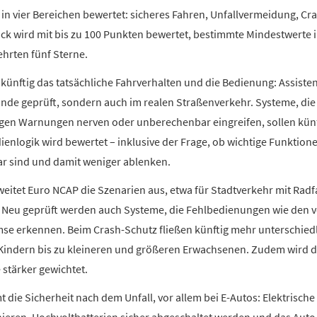
t in vier Bereichen bewertet: sicheres Fahren, Unfallvermeidung, C
ock wird mit bis zu 100 Punkten bewertet, bestimmte Mindestwerte 
ehrten fünf Sterne.
n künftig das tatsächliche Fahrverhalten und die Bedienung: Assist
nde geprüft, sondern auch im realen Straßenverkehr. Systeme, die 
igen Warnungen nerven oder unberechenbar eingreifen, sollen künf
enlogik wird bewertet – inklusive der Frage, ob wichtige Funktion
ar sind und damit weniger ablenken.
weitet Euro NCAP die Szenarien aus, etwa für Stadtverkehr mit Ra
 Neu geprüft werden auch Systeme, die Fehlbedienungen wie den ve
emse erkennen. Beim Crash-Schutz fließen künftig mehr unterschied
on Kindern bis zu kleineren und größeren Erwachsenen. Zudem wird
stärker gewichtet.
ie Sicherheit nach dem Unfall, vor allem bei E-Autos: Elektrische