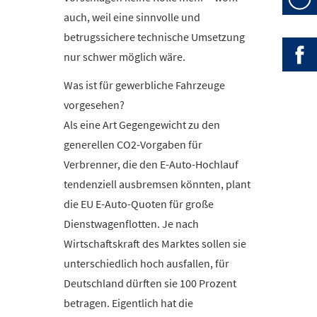
Öffn
auch, weil eine sinnvolle und
Mo-F
betrugssichere technische Umsetzung
» Be
nur schwer möglich wäre.
Zwei
Was ist für gewerbliche Fahrzeuge
vorgesehen?
Als eine Art Gegengewicht zu den
generellen CO2-Vorgaben für
Verbrenner, die den E-Auto-Hochlauf
tendenziell ausbremsen könnten, plant
die EU E-Auto-Quoten für große
Dienstwagenflotten. Je nach
Wirtschaftskraft des Marktes sollen sie
unterschiedlich hoch ausfallen, für
Deutschland dürften sie 100 Prozent
betragen. Eigentlich hat die