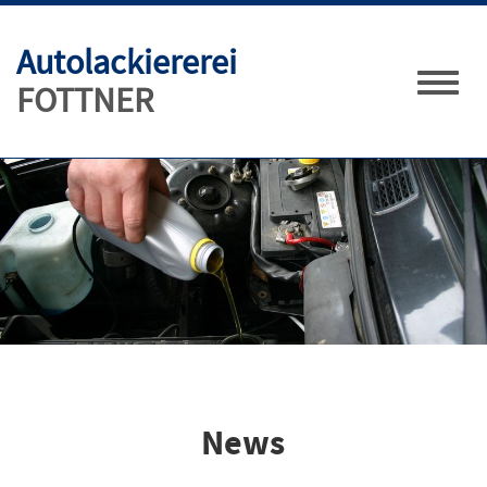
Autolackiererei
FOTTNER
Toggle
naviga
News